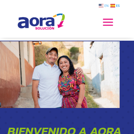
EN
ES
a
BIENVENIDO A AORA