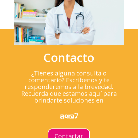
Contacto
¿Tienes alguna consulta o
comentario? Escríbenos y te
responderemos a la brevedad.
Recuerda que estamos aquí para
brindarte soluciones en
Contactar